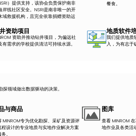
NSRI）提供支持，该协会负责保护南非
餐食。
海岸线社区安全。NSRI是南非唯一的开
水域救援机构，且完全依靠捐赠资助运
。
井资助项目
地质软件
INROM 资助并推动钻井项目，为偏远社
我们提供地质
及有需求的学校提供清洁可持续水源。
入，为有志于
勘探领域做出数据驱动的决策。
品与商品
图库
解 MINROM专为优化勘探、采矿及资源评
查看 MINROM
流程设计的专业地质与实地作业解决方案
地作业及各类活
服务。