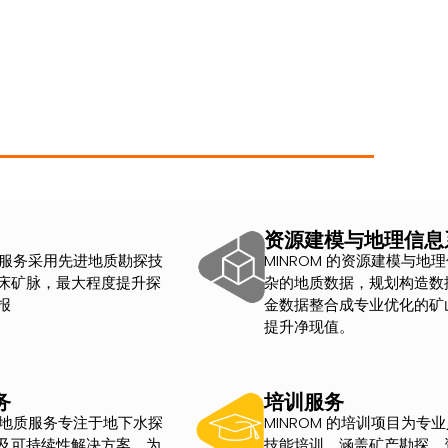
资源建模与地理信息
勘探服务采用先进地质勘探技
MINROM 的资源建模与地
床矿脉，最大程度提升探
杂的地质数据，规划构造数
报
金数据整合成专业优化的矿
提升净现值。
务
培训服务
水文地质服务专注于地下水探
MINROM 的培训项目为专
及可持续性解决方案，为
技能培训，涵盖矿产勘探、