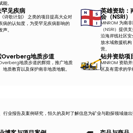
赋能。
扶罕见疾病
英雄资助：
会（NSRI）
 《诗歌计划》 之类的项目提高大众对
MINROM 为
疾病的认知度，为受罕见疾病影响的
（NSRI）提供
发声。
沿海岸线社区安全
放水域救援机构
营。
Overberg地质步道
钻井资助项
Overberg地质步道的辉煌，推广地质
MINROM 资
、地质教育以及保护南非地质地貌。
区及有需求的学
、行业报告及案例研究，恒久的及时了解信息为矿业与勘探领域做出
业博客与项目案例
产品与商品