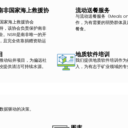
南非国家海上救援协
流动送餐服务
与流动送餐服务《Meals on 
南非国家海上救援协会
作，为有需要的弱势群体及
支持，该协会负责保护南非
餐食。
。NSRI是南非唯一的开
，且完全依靠捐赠资助运
目
地质软件培训
助并推动钻井项目，为偏远社
我们提供地质软件培训作为
校提供清洁可持续水源。
入，为有志于矿业领域的专
数据驱动的决策。
图库